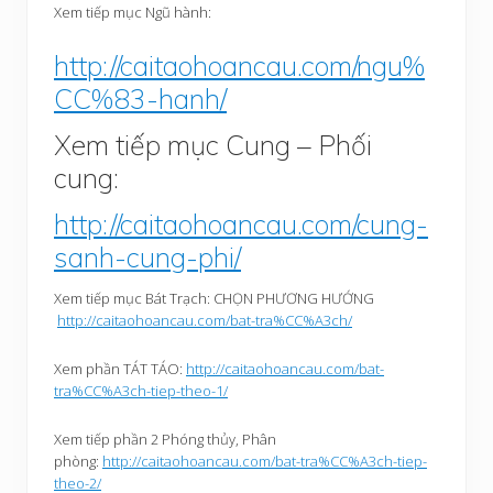
Xem tiếp mục Ngũ hành:
http://caitaohoancau.com/ngu%
CC%83-hanh/
Xem tiếp mục Cung – Phối
cung:
http://caitaohoancau.com/cung-
sanh-cung-phi/
Xem tiếp mục Bát Trạch: CHỌN PHƯƠNG HƯỚNG
http://caitaohoancau.com/bat-tra%CC%A3ch/
Xem phần TÁT TÁO:
http://caitaohoancau.com/bat-
tra%CC%A3ch-tiep-theo-1/
Xem tiếp phần 2 Phóng thủy, Phân
phòng:
http://caitaohoancau.com/bat-tra%CC%A3ch-tiep-
theo-2/