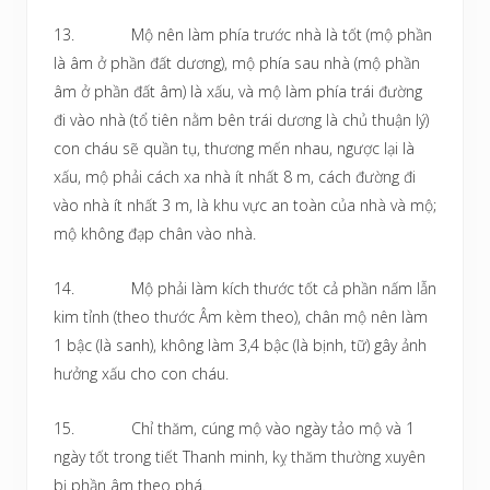
13. Mộ nên làm phía trước nhà là tốt (mộ phần
là âm ở phần đất dương), mộ phía sau nhà (mộ phần
âm ở phần đất âm) là xấu, và mộ làm phía trái đường
đi vào nhà (tổ tiên nằm bên trái dương là chủ thuận lý)
con cháu sẽ quần tụ, thương mến nhau, ngược lại là
xấu, mộ phải cách xa nhà ít nhất 8 m, cách đường đi
vào nhà ít nhất 3 m, là khu vực an toàn của nhà và mộ;
mộ không đạp chân vào nhà.
14. Mộ phải làm kích thước tốt cả phần nấm lẫn
kim tỉnh (theo thước Âm kèm theo), chân mộ nên làm
1 bậc (là sanh), không làm 3,4 bậc (là bịnh, tữ) gây ảnh
hưởng xấu cho con cháu.
15. Chỉ thăm, cúng mộ vào ngày tảo mộ và 1
ngày tốt trong tiết Thanh minh, kỵ thăm thường xuyên
bị phần âm theo phá.