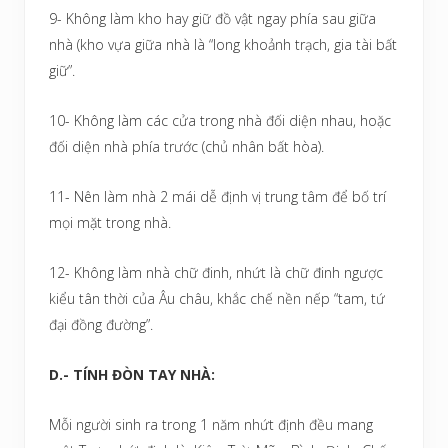
9- Không làm kho hay giữ đồ vật ngay phía sau giữa
nhà (kho vựa giữa nhà là “long khoảnh trạch, gia tài bất
giữ”.
10- Không làm các cửa trong nhà đối diện nhau, hoặc
đối diện nhà phía trước (chủ nhân bất hòa).
11- Nên làm nhà 2 mái dễ định vị trung tâm để bố trí
mọi mặt trong nhà.
12- Không làm nhà chữ đinh, nhứt là chữ đinh ngược
kiểu tân thời của Âu châu, khắc chế nền nếp “tam, tứ
đại đồng đường”.
D.- TÍNH ĐÒN TAY NHÀ:
Mỗi người sinh ra trong 1 năm nhứt định đều mang