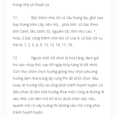
trong nhà sẽ thuận lợi.
11. Bậc thềm nhà, kể cả cầu thang lầu, ghế cao
hay thang trèo cây, nền mộ… phải tính số bậc theo
tính Sanh, lão, bịnh, tử, nguyên tắc tính như sau: 1
hoặc 2 bậc cộng thêm một bội số của 4; số bậc tốt cụ
thể là: 1, 2, 5, 6, 9, 10, 13, 14, 17, 18…
12. Người chết tốt nhứt là hỏa táng, đem gởi
tro vào chùa thờ, sau 49 ngày thủy táng là tốt nhứt.
Còn như chôn chọn hướng giống như chọn phương
hướng làm nhà (cũng lấy cung Phi để phối chọn: đầu
xoay về hướng tốt), và cũng phải tránh huỳnh tuyền; có
điều khác là làm nhà hướng Khai môn cũng là đường đi
vào nhà, còn làm mộ thì đi từ dưới chân vào; nếu
quanh mộ có xây tường thì đường vào mộ cũng phải
tránh huỳnh tuyền.