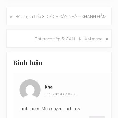
«
B
Bát trạch tiếp 3: CÁCH XÂY NHÀ – KHANH HẦM
à
i
v
B
»
Bát trạch tiếp 5: CÀN – KHẢM mạng
i
à
ế
i
t
Reader
v
t
Bình luận
i
Interactions
r
ế
ư
t
ớ
s
c
Kha
a
u
31/05/2019 lúc 04:56
minh muon Mua quyen sach nay