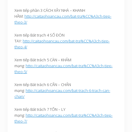
Xem tiếp phần 3 CÁCH XÂY NHÀ – KHANH
HẦM:
http://caitaohoancau.com/bat-tra%CC%A3ch-tiep-
theo-3/
Xem tiếp Bát trạch 4 SỐ ĐÒN
TAY:
http://caitaohoancau.com/bat-tra%CC%A3ch-tiep-
theo-4/
Xem tiếp Bát trách 5 CÀN – KHẢM
mạng:
http://caitaohoancau.com/bat-tra%CC%A3ch-tiep-
theo-5/
Xem tiếp Bát trách 6 CẤN – CHẤN
mạng:
http://caitaohoancau.com/bat-trach-6-trach-can-
chan/
Xem tiếp Bát trách 7 TỐN – LY
mạng:
http://caitaohoancau.com/bat-tra%CC%A3ch-tiep-
theo-7/