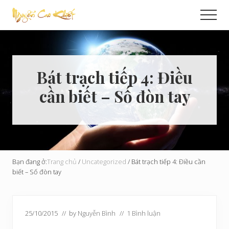
Menu
Skip
Bỏ
Men
to
qua
Cải
main
primary
Tạo
content
sidebar
Hoàn
Cầu
Bát trạch tiếp 4: Điều
cần biết – Số đòn tay
Bạn đang ở:
Trang chủ
/
Uncategorized
/
Bát trạch tiếp 4: Điều cần
biết – Số đòn tay
25/10/2015
// by
Nguyễn Bình
//
1 Bình luận