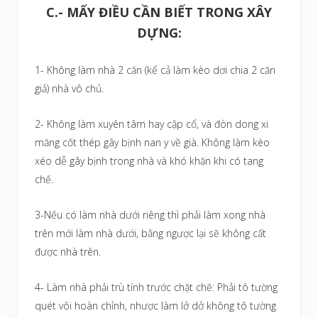
C.- MẤY ĐIỀU CẦN BIẾT TRONG XÂY
DỰNG:
1- Không làm nhà 2 căn (kể cả làm kèo dơi chia 2 căn
giả) nhà vô chủ.
2- Không làm xuyên tâm hay cập cổ, và đòn dong xi
măng cốt thép gây bịnh nan y về già. Không làm kèo
xéo dễ gây bịnh trong nhà và khó khăn khi có tang
chế.
3-Nếu có làm nhà dưới riêng thì phải làm xong nhà
trên mới làm nhà dưới, bằng ngược lại sẽ không cất
được nhà trên.
4- Làm nhà phải trù tính trước chặt chẽ: Phải tô tường
quét vôi hoàn chỉnh, nhược làm lở dở không tô tường