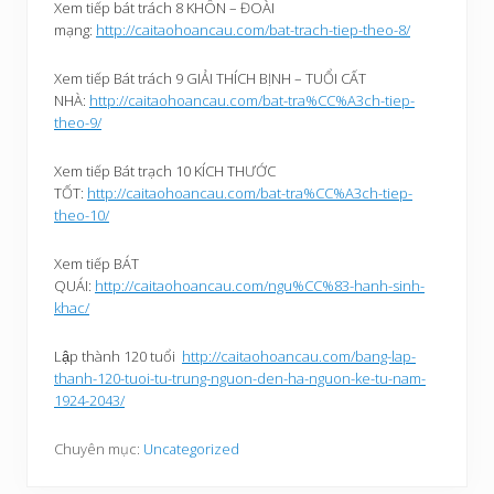
Xem tiếp bát trách 8 KHÔN – ĐOÀI
mạng:
http://caitaohoancau.com/bat-trach-tiep-theo-8/
Xem tiếp Bát trách 9 GIẢI THÍCH BỊNH – TUỔI CẤT
NHÀ:
http://caitaohoancau.com/bat-tra%CC%A3ch-tiep-
theo-9/
Xem tiếp Bát trạch 10 KÍCH THƯỚC
TỐT:
http://caitaohoancau.com/bat-tra%CC%A3ch-tiep-
theo-10/
Xem tiếp BÁT
QUÁI:
http://caitaohoancau.com/ngu%CC%83-hanh-sinh-
khac/
Lập thành 120 tuổi
http://caitaohoancau.com/bang-lap-
thanh-120-tuoi-tu-trung-nguon-den-ha-nguon-ke-tu-nam-
1924-2043/
Chuyên mục:
Uncategorized