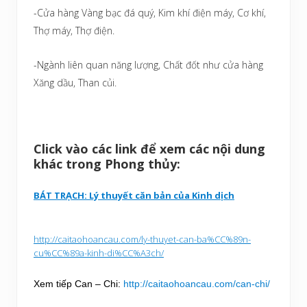
-Cửa hàng Vàng bạc đá quý, Kim khí điện máy, Cơ khí,
Thợ máy, Thợ điện.
-Ngành liên quan năng lượng, Chất đốt như cửa hàng
Xăng dầu, Than củi.
Click vào các link để xem các nội dung
khác trong Phong thủy:
BÁT TRẠCH: Lý thuyết căn bản của Kinh dịch
http://caitaohoancau.com/ly-thuyet-can-ba%CC%89n-
cu%CC%89a-kinh-di%CC%A3ch/
Xem tiếp Can – Chi:
http://caitaohoancau.com/can-chi/