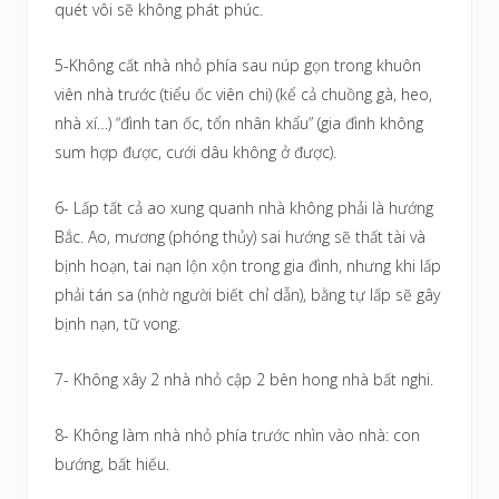
quét vôi sẽ không phát phúc.
5-Không cất nhà nhỏ phía sau núp gọn trong khuôn
viên nhà trước (tiểu ốc viên chi) (kể cả chuồng gà, heo,
nhà xí…) “đình tan ốc, tổn nhân khẩu” (gia đình không
sum hợp được, cưới dâu không ở được).
6- Lấp tất cả ao xung quanh nhà không phải là hướng
Bắc. Ao, mương (phóng thủy) sai hướng sẽ thất tài và
bịnh hoạn, tai nạn lộn xộn trong gia đình, nhưng khi lấp
phải tán sa (nhờ người biết chỉ dẫn), bằng tự lấp sẽ gây
bịnh nạn, tữ vong.
7- Không xây 2 nhà nhỏ cập 2 bên hong nhà bất nghi.
8- Không làm nhà nhỏ phía trước nhìn vào nhà: con
bướng, bất hiếu.