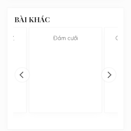
BÀI KHÁC
 XÂY,
Đám cưới
Gia p
À