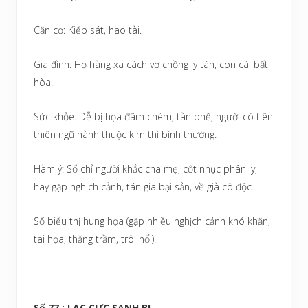
Căn cơ: Kiếp sát, hao tài.
Gia đình: Họ hàng xa cách vợ chồng ly tán, con cái bất
hòa.
Sức khỏe: Dễ bị họa đâm chém, tàn phế, người có tiên
thiên ngũ hành thuộc kim thì bình thường.
Hàm ý: Số chỉ người khắc cha mẹ, cốt nhục phân ly,
hay gặp nghịch cảnh, tán gia bại sản, về già cô độc.
Số biểu thị hung họa (gặp nhiều nghịch cảnh khó khăn,
tai họa, thăng trầm, trôi nổi).
Số 77 : LẠC CỰC SANH BI