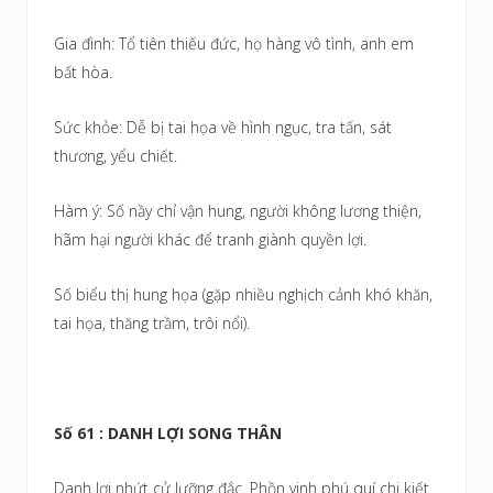
Gia đình: Tổ tiên thiếu đức, họ hàng vô tình, anh em
bất hòa.
Sức khỏe: Dễ bị tai họa về hình ngục, tra tấn, sát
thương, yểu chiết.
Hàm ý: Số nầy chỉ vận hung, người không lương thiện,
hãm hại người khác để tranh giành quyền lợi.
Số biểu thị hung họa (gặp nhiều nghịch cảnh khó khăn,
tai họa, thăng trầm, trôi nổi).
Số 61 : DANH LỢI SONG THÂN
Danh lợi nhứt cử lưỡng đắc. Phồn vinh phú quí chi kiết