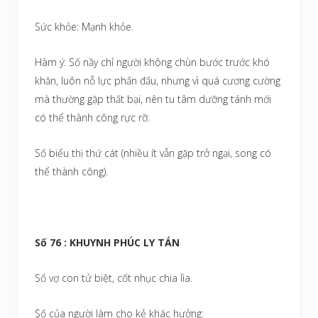
Sức khỏe: Mạnh khỏe.
Hàm ý: Số nầy chỉ người không chùn bước trước khó
khăn, luôn nỗ lực phấn đấu, nhưng vì quá cương cường
mà thường gặp thất bại, nên tu tâm dưỡng tánh mới
có thể thành công rực rỡ.
Số biểu thị thứ cát (nhiều ít vẫn gặp trở ngại, song có
thể thành công).
Số 76 : KHUYNH PHÚC LY TÁN
Số vợ con tử biệt, cốt nhục chia lìa.
Số của người làm cho kẻ khác hưởng: