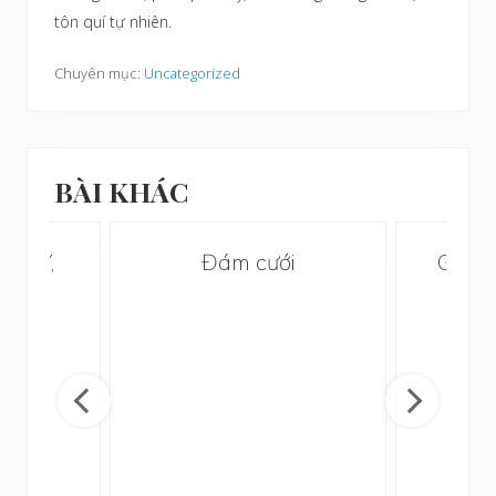
tôn quí tự nhiên.
Chuyên mục:
Uncategorized
BÀI KHÁC
 XÂY,
Đám cưới
Gia p
À