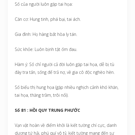
Số của người luôn gặp tai họa:
Căn cơ: Hung tinh, phá bại, tai ách.
Gia đình: Họ hàng bất hòa ly tán.
Sức khỏe: Luôn bịnh tật ốm đau.
Hàm ý: Số chỉ người cả đời luôn gặp tai họa, dễ bị tù
đày tra tấn, sống để trả nợ, về gia cô độc nghèo hèn.
Số biểu thị hung họa (gặp nhiều nghịch cảnh khó khăn,
tai họa, thăng trầm, trôi nổi).
Số 81 : HỒI QUY TRUNG PHƯỚC
Vạn vật hoàn về điểm khởi là kiết tường chí cực, danh
dương tứ hải, phú quí vô tỷ, kiết tường mang đến sự