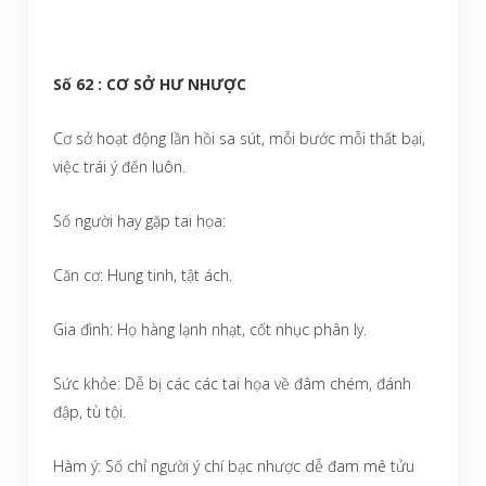
Số 62 : CƠ SỞ HƯ NHƯỢC
Cơ sở hoạt động lần hồi sa sút, mỗi bước mỗi thất bại,
việc trái ý đến luôn.
Số người hay gặp tai họa:
Căn cơ: Hung tinh, tật ách.
Gia đình: Họ hàng lạnh nhạt, cốt nhục phân ly.
Sức khỏe: Dễ bị các các tai họa về đâm chém, đánh
đập, tù tội.
Hàm ý: Số chỉ người ý chí bạc nhược dễ đam mê tửu