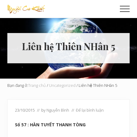
Menu
Skip
Bỏ
Men
to
qua
Cải
main
primary
Tạo
content
sidebar
Hoàn
Cầu
Liên hệ Thiên NHân 5
Bạn đang ở:
Trang chủ
/
Uncategorized
/
Liên hệ Thiên NHân 5
23/10/2015
// by
Nguyễn Bình
//
Để lại bình luận
Số 57 : HÀN TUYẾT THANH TÒNG