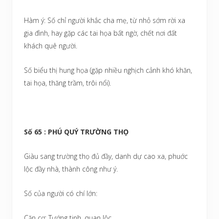
Hàm ý: Số chỉ người khắc cha mẹ, từ nhỏ sớm rời xa
gia đình, hay gặp các tai họa bất ngờ, chết nơi đất
khách quê người.
Số biểu thị hung họa (gặp nhiều nghịch cảnh khó khăn,
tai họa, thăng trầm, trôi nổi).
Số 65 : PHÚ QUÝ TRƯỜNG THỌ
Giàu sang trường thọ đủ đầy, danh dự cao xa, phuớc
lộc đầy nhà, thành công như ý.
Số của người có chí lớn:
Căn cơ: Tướng tinh, quan lộc.