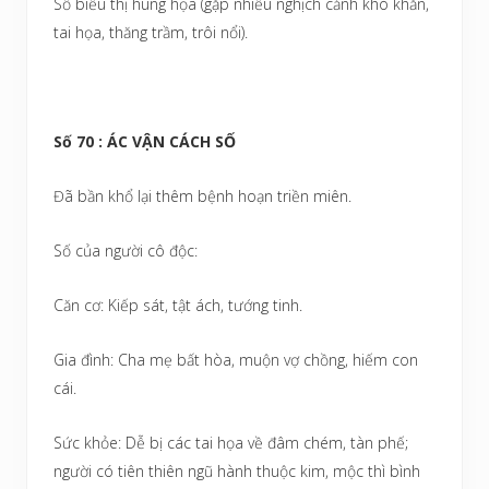
Số biểu thị hung họa (gặp nhiều nghịch cảnh khó khăn,
tai họa, thăng trầm, trôi nổi).
Số 70 : ÁC VẬN CÁCH SỐ
Đã bần khổ lại thêm bệnh hoạn triền miên.
Số của người cô độc:
Căn cơ: Kiếp sát, tật ách, tướng tinh.
Gia đình: Cha mẹ bất hòa, muộn vợ chồng, hiếm con
cái.
Sức khỏe: Dễ bị các tai họa về đâm chém, tàn phế;
người có tiên thiên ngũ hành thuộc kim, mộc thì bình