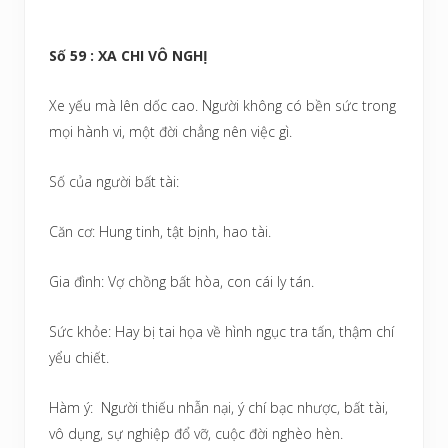
Số 59 : XA CHI VÔ NGHỊ
Xe yếu mà lên dốc cao. Người không có bền sức trong
mọi hành vi, một đời chẳng nên việc gì.
Số của người bất tài:
Căn cơ: Hung tinh, tật bịnh, hao tài.
Gia đình: Vợ chồng bất hòa, con cái ly tán.
Sức khỏe: Hay bị tai họa về hình ngục tra tấn, thậm chí
yểu chiết.
Hàm ý: Người thiếu nhẫn nại, ý chí bạc nhược, bất tài,
vô dụng, sự nghiệp đổ vỡ, cuộc đời nghèo hèn.