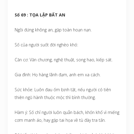
Số 69 : TỌA LẬP BẤT AN
Ngồi đứng không an, gặp toàn hoạn nạn.
Số của người suốt đời nghèo khó:
Căn cơ: Văn chương, nghệ thuật, song hao, kiếp sát.
Gia đình: Họ hàng lãnh đạm, anh em xa cách.
Sức khỏe: Luôn đau ốm bịnh tật, nếu người có tiên
thiên ngũ hành thuộc mộc thì bình thường.
Hàm ý: Số chỉ người luôn quẫn bách, khốn khổ vì miếng
cơm manh áo, hay gặp tai họa về tù đày tra tấn.