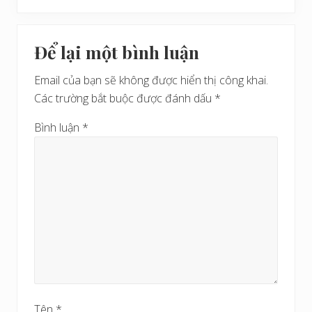
à
ế
i
t
Reader
v
t
Để lại một bình luận
i
Interactions
r
ế
ư
Email của bạn sẽ không được hiển thị công khai.
t
ớ
Các trường bắt buộc được đánh dấu
*
s
c
a
Bình luận
*
u
Tên
*