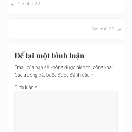
«
B
Gia phả 22
à
i
v
B
»
Gia phả 20
i
à
ế
i
t
Reader
v
t
Để lại một bình luận
i
Interactions
r
ế
ư
Email của bạn sẽ không được hiển thị công khai.
t
ớ
Các trường bắt buộc được đánh dấu
*
s
c
a
Bình luận
*
u