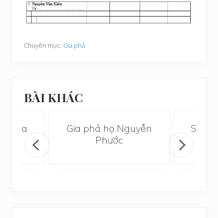
Chuyên mục:
Gia phả
BÀI KHÁC
em Gia
Gia phả họ Nguyễn
Sơ đồ
Phước
họ N