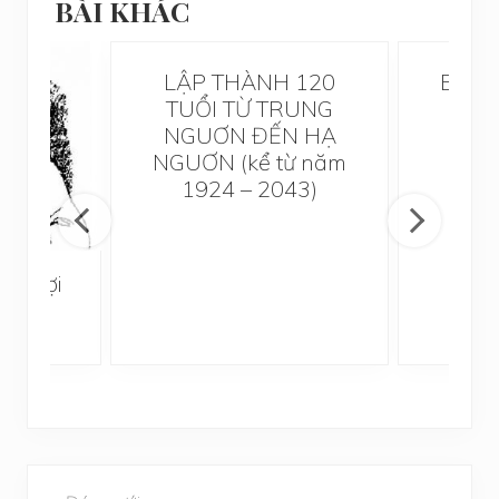
BÀI KHÁC
LẬP THÀNH 120
BẢNG
TUỔI TỪ TRUNG
NGUƠN ĐẾN HẠ
NGUƠN (kể từ năm
1924 – 2043)
t, Hợi
B