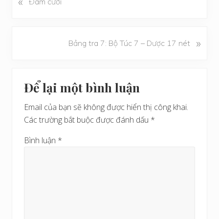
«
Đám cưới
à
i
v
B
»
Bảng tra 7: Bộ Túc 7 – Dược 17 nét
i
à
ế
i
t
Reader
v
t
Để lại một bình luận
i
Interactions
r
ế
ư
Email của bạn sẽ không được hiển thị công khai.
t
ớ
Các trường bắt buộc được đánh dấu
*
s
c
a
Bình luận
*
u