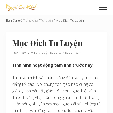
Menu
Skip
Bỏ
Men
to
qua
Cải
main
primary
Tạo
Bạn đang ở:
Trang chủ
/
Tu luyện
/
Mục Đích Tu Luyện
content
sidebar
Hoàn
Cầu
Mục Đích Tu Luyện
08/10/2015
// by
Nguyễn Bình
//
1 Bình luận
Tình hình hoạt động tâm linh trước nay:
Tu là sửa mình và quán tưởng đến sự uy linh của
đấng tối cao. Nói chung tôn giáo nào cũng có
giáo lý căn bản tốt, giáo hóa con người biết kính
Thiên tưởng Phật, tôn trọng giá trị tinh thần trong
cuộc sống, khuyên dạy mọi người cải sửa những tà
tâm thiển ý, những ham muốn, đua chen vì vật