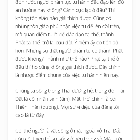
đón rước người phàm tục tu hành đắc đạo lên đó
an hưởng hay không? Cảnh cực lạc ở đâu? Thì
không tôn giáo nào giải thích được. Cũng có
những tôn giáo phủ nhận việc tu để lên cõi trên,
mà quan điểm tu là để đắc đạo tại thế, thành
Phật tại thế trở lại cứu đời. Ý niệm ấy có tiến bộ
hơn. Nhưng sự thật người phàm tu có thành Phật
được không? Thành như thế nào? Phật tại thế ở
đâu thì họ cũng không giải thích được. Đấy chính
là nhược điểm chung của việc tu hành hiện nay.
Chúng ta sống trong Thái dương hệ, trong đó Trái
Đất là cõi nhân sinh (âm), Mặt Trời chính là cõi
Thiên Thần (dương). Mọi sự vi diệu của đấng tối
cao là từ đấy.
Cõi thế người là vật sống ở mặt ngoài vỏ Trái Đất,
còn cõi thiên thì sự sống ở bên trong vỏ Mặt Trời