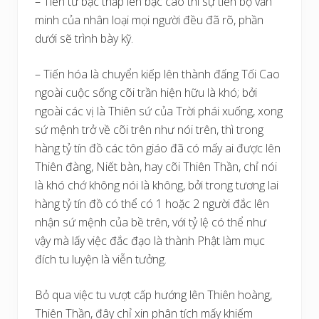
– Tiến từ bậc thấp lên bậc cao thì sự tiến bộ văn
minh của nhân loại mọi người đều đã rõ, phần
dưới sẽ trình bày kỹ.
– Tiến hóa là chuyển kiếp lên thành đấng Tối Cao
ngoài cuộc sống cõi trần hiện hữu là khó; bởi
ngoài các vị là Thiên sứ của Trời phái xuống, xong
sứ mệnh trở về cõi trên như nói trên, thì trong
hàng tỷ tín đồ các tôn giáo đã có mấy ai được lên
Thiên đàng, Niết bàn, hay cõi Thiên Thần, chỉ nói
là khó chớ không nói là không, bởi trong tương lai
hàng tỷ tín đồ có thể có 1 hoặc 2 người đắc lên
nhận sứ mệnh của bề trên, với tỷ lệ có thể như
vậy mà lấy việc đắc đạo là thành Phật làm mục
đích tu luyện là viễn tưởng.
Bỏ qua việc tu vượt cấp hướng lên Thiên hoàng,
Thiên Thần, đây chỉ xin phân tích mấy khiếm