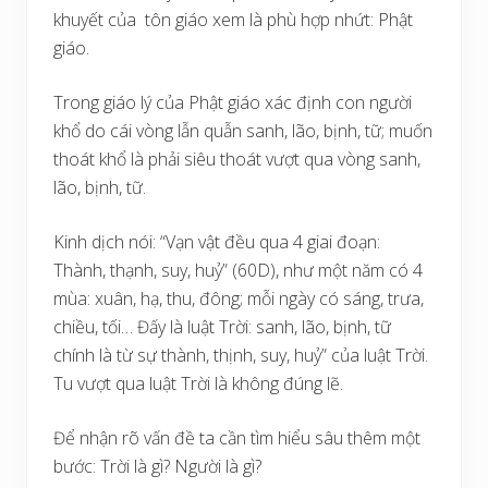
khuyết của tôn giáo xem là phù hợp nhứt: Phật
giáo.
Trong giáo lý của Phật giáo xác định con người
khổ do cái vòng lẫn quẫn sanh, lão, bịnh, tữ; muốn
thoát khổ là phải siêu thoát vượt qua vòng sanh,
lão, bịnh, tữ.
Kinh dịch nói: “Vạn vật đều qua 4 giai đoạn:
Thành, thạnh, suy, huỷ” (60D), như một năm có 4
mùa: xuân, hạ, thu, đông; mỗi ngày có sáng, trưa,
chiều, tối… Đấy là luật Trời: sanh, lão, bịnh, tữ
chính là từ sự thành, thịnh, suy, huỷ” của luật Trời.
Tu vượt qua luật Trời là không đúng lẽ.
Để nhận rõ vấn đề ta cần tìm hiểu sâu thêm một
bước: Trời là gì? Người là gì?