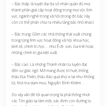
– Bậc thấp: là tuyệt đại đa số nhân quần đủ mọi
thành phần giai cấp hoạt động trong mọi vữc lĩnh
vực, ngành nghề trong xã hội (trong đó bậc nầy
còn có thể phân chia ra nhiều tầng bậc nhỏ khác).
– Bậc trung: Gồm các nhà thông thái xuất chúng
trong từng lĩnh vực hoạt động xã hội: khoa học,
kinh tế, chính trị học … như Ê-đi- xơn, Ga-li-lê hoặc
những chính trị gia kiệt xuất.
– Bậc cao: Là những Thánh nhân tu luyện đạt
đến sự giác ngộ: Mở mang được trí hụê, thông
thấu Địa Thiên, thấu đáo quá khứ vị lai như Khổng
tử, Not-tra-dam-mus, Nguyễn Bỉnh Khiêm …
Do vậy vấn đề tối quan trọng là phải thống nhứt
các Tôn giáo lại làm một, xác định con đường tu