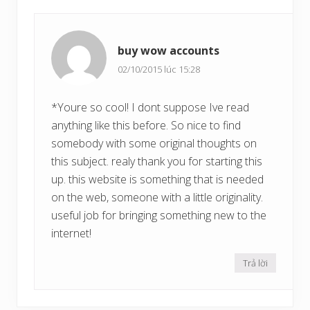
ế
ư
t
ớ
s
c
buy wow accounts
a
u
02/10/2015 lúc 15:28
*Youre so cool! I dont suppose Ive read
anything like this before. So nice to find
somebody with some original thoughts on
this subject. realy thank you for starting this
up. this website is something that is needed
on the web, someone with a little originality.
useful job for bringing something new to the
internet!
Trả lời