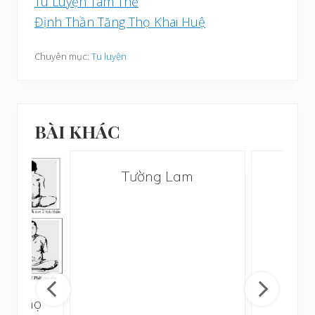
Tu Luyện Tâm Thể
Định Thần Tăng Thọ Khai Huệ
Chuyên mục:
Tu luyện
BÀI KHÁC
Tường Lam
Gởi
ng Thọ