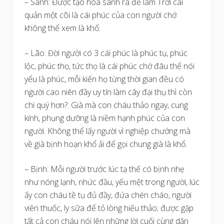
– Sanh: Được tạo hóa sanh ra để làm Trời cai
quản một cõi là cái phúc của con người chớ
không thể xem là khổ.
– Lão: Đời người có 3 cái phúc là phúc tụ, phúc
lộc, phúc thọ, tức thọ là cái phúc chớ đâu thể nói
yểu là phúc, mỗi kiến họ từng thời gian đều có
người cao niên đầy uy tín làm cây đại thụ thì còn
chi quý hơn?. Già mà con cháu thảo ngay, cung
kính, phụng dưỡng là niềm hạnh phúc của con
người. Không thể lấy người vì nghiệp chướng mà
về già bịnh hoạn khổ ải để gọi chung già là khổ.
– Bịnh: Mỗi người trước lúc tạ thế có bịnh nhẹ
như nóng lạnh, nhức đầu, yếu mệt trong người, lúc
ấy con cháu tề tụ đủ đầy, đứa chén cháo, người
viên thuốc, ly sữa để tỏ lòng hiếu thảo; được gặp
tất cả con cháu nói lên những lời cuối cùng dặn