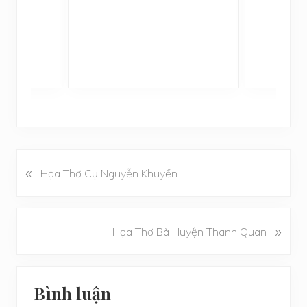
ệ
«
B
Họa Thơ Cụ Nguyễn Khuyến
à
i
v
B
»
Họa Thơ Bà Huyện Thanh Quan
i
à
ế
i
t
Reader
v
t
Bình luận
i
Interactions
r