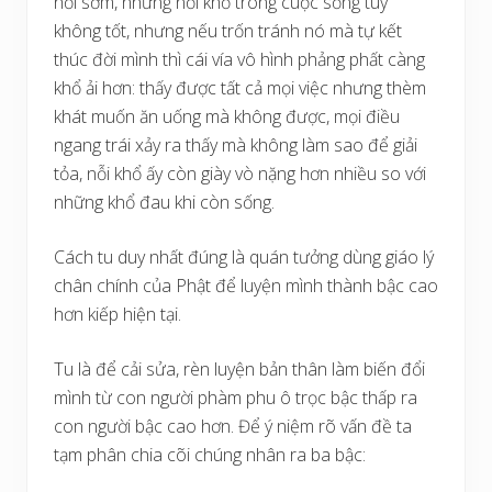
hồi sớm, những nỗi khổ trong cuộc sống tuy
không tốt, nhưng nếu trốn tránh nó mà tự kết
thúc đời mình thì cái vía vô hình phảng phất càng
khổ ải hơn: thấy được tất cả mọi việc nhưng thèm
khát muốn ăn uống mà không được, mọi điều
ngang trái xảy ra thấy mà không làm sao để giải
tỏa, nỗi khổ ấy còn giày vò nặng hơn nhiều so với
những khổ đau khi còn sống.
Cách tu duy nhất đúng là quán tưởng dùng giáo lý
chân chính của Phật để luyện mình thành bậc cao
hơn kiếp hiện tại.
Tu là để cải sửa, rèn luyện bản thân làm biến đổi
mình từ con người phàm phu ô trọc bậc thấp ra
con người bậc cao hơn. Để ý niệm rõ vấn đề ta
tạm phân chia cõi chúng nhân ra ba bậc: