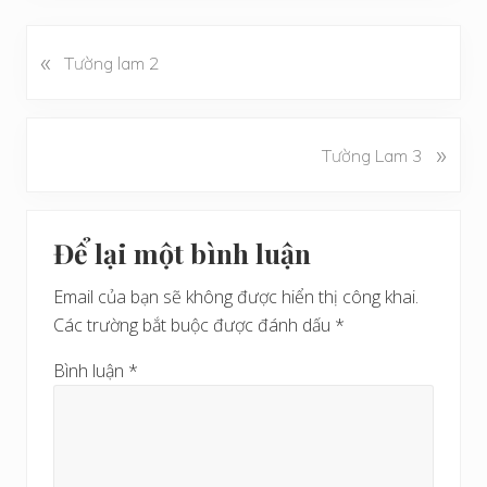
«
B
Tường lam 2
à
i
v
B
»
Tường Lam 3
i
à
ế
i
t
Reader
v
t
Để lại một bình luận
i
Interactions
r
ế
ư
Email của bạn sẽ không được hiển thị công khai.
t
ớ
Các trường bắt buộc được đánh dấu
*
s
c
a
Bình luận
*
u