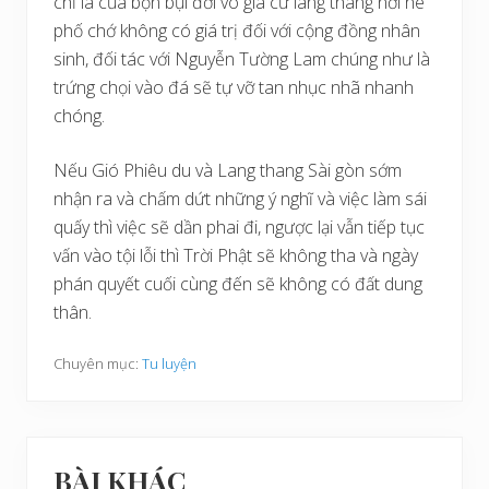
chỉ là của bọn bụi đời vô gia cư lang thang nơi hè
phố chớ không có giá trị đối với cộng đồng nhân
sinh, đối tác với Nguyễn Tường Lam chúng như là
trứng chọi vào đá sẽ tự vỡ tan nhục nhã nhanh
chóng.
Nếu Gió Phiêu du và Lang thang Sài gòn sớm
nhận ra và chấm dứt những ý nghĩ và việc làm sái
quấy thì việc sẽ dần phai đi, ngược lại vẫn tiếp tục
vấn vào tội lỗi thì Trời Phật sẽ không tha và ngày
phán quyết cuối cùng đến sẽ không có đất dung
thân.
Chuyên mục:
Tu luyện
BÀI KHÁC