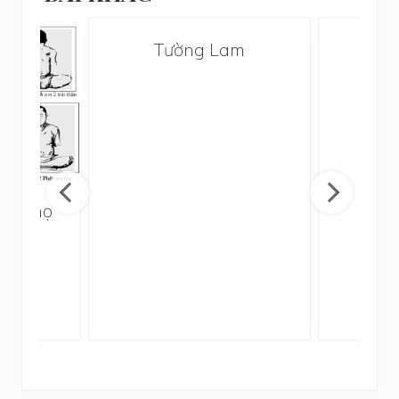
Tường Lam
Gởi
ng Thọ
ệ