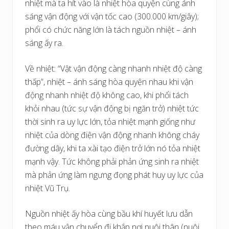
nhiệt mà ta hít vào là nhiệt hòa quyện cùng ánh
sáng vận động với vận tốc cao (300.000 km/giây);
phổi có chức năng lớn là tách nguồn nhiệt – ánh
sáng ấy ra.
Về nhiệt: “Vật vận động càng nhanh nhiệt độ càng
thấp”, nhiệt – ánh sáng hòa quyện nhau khi vận
động nhanh nhiệt độ không cao, khi phổi tách
khỏi nhau (tức sự vận động bị ngăn trở) nhiệt tức
thời sinh ra uy lực lớn, tỏa nhiệt mạnh giống như
nhiệt của dòng điện vận động nhanh không cháy
đường dây, khi ta xài tạo điện trở lớn nó tỏa nhiệt
mạnh vậy. Tức không phải phản ứng sinh ra nhiệt
mà phản ứng làm ngưng đọng phát huy uy lực của
nhiệt Vũ Trụ.
Nguồn nhiệt ấy hòa cùng bầu khí huyết lưu dẫn
theo máu vận chuyển đi khắp nơi nuôi thân (nuôi