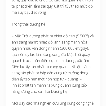
vững quy luật, tổ chức tốt các mối quan hệ thì tồn
tại phát triển, làm sai quy luật thì tùy theo mức độ
mà suy bại, diệt vong.
Trong thái dương hệ:
o
– Mặt Trời dương phát ra nhiệt độ cao (5.500
) và
ánh sáng mạnh: nhiệt độ, ánh sáng mạnh hòa
quyện nhau vận động nhanh (300.000km/giây),
tạo nên uy lực lớn. Song song đó Mặt Trời quay
quanh trục, phân điện cực nam dương, bắc âm.
Điện lực ấy tán phát ra xung quanh. Nhiệt – ánh
sáng tán phát ra hấp dẫn cùng từ trường dòng
điện ấy tạo nên một hỗn hợp từ – quang –
nhiệt phát tán mạnh ra xung quanh cung cấp
năng lượng cho cả Thái Dương hệ.
Mới đây các nhà nghiên cứu ứng dụng công nghệ