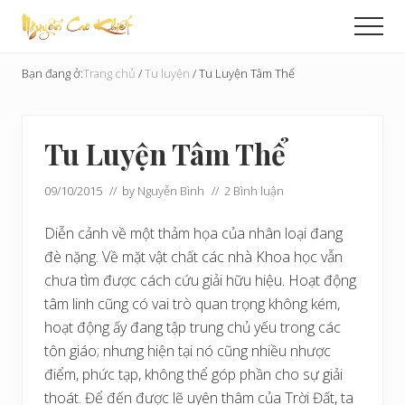
Menu
Skip
Bỏ
Men
to
qua
Cải
main
primary
Tạo
Bạn đang ở:
Trang chủ
/
Tu luyện
/
Tu Luyện Tâm Thể
content
sidebar
Hoàn
Cầu
Tu Luyện Tâm Thể
09/10/2015
// by
Nguyễn Bình
//
2 Bình luận
Diễn cảnh về một thảm họa của nhân loại đang
đè nặng. Về mặt vật chất các nhà Khoa học vẫn
chưa tìm được cách cứu giải hữu hiệu. Hoạt động
tâm linh cũng có vai trò quan trọng không kém,
hoạt động ấy đang tập trung chủ yếu trong các
tôn giáo; nhưng hiện tại nó cũng nhiều nhược
điểm, phức tạp, không thể góp phần cho sự giải
thoát. Để đến được lẽ uyên thâm của Trời Đất, ta