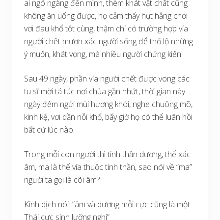
ai ngó ngàng đến mình, thèm khát vật chất cũng
không ăn uống được, họ cảm thấy hụt hẫng chơi
vơi đau khổ tột cùng, thậm chí có trường hợp vía
người chết mượn xác người sống để thố lộ những
ý muốn, khát vọng, mà nhiều người chứng kiến.
Sau 49 ngày, phần vía người chết được vong các
tu sĩ mời tá túc nơi chùa gần nhứt, thời gian này
ngày đêm ngửi mùi hương khói, nghe chuông mõ,
kinh kệ, vơi dần nỗi khổ, bấy giờ họ có thể luân hồi
bất cứ lúc nào.
Trong mỗi con người thì tinh thần dương, thể xác
âm, ma là thể vía thuộc tinh thần, sao nói về “ma”
người ta gọi là cõi âm?
Kinh dịch nói: “âm và dương mỗi cực cũng là một
Thái cực sinh lưỡng nghi”