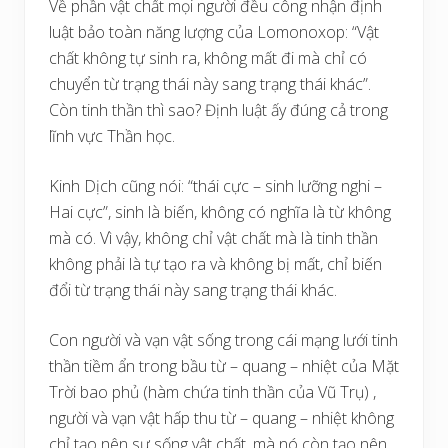
Về phần vật chất mọi người đều công nhận định
luật bảo toàn năng lượng của Lomonoxop: “Vật
chất không tự sinh ra, không mất đi mà chỉ có
chuyển từ trạng thái này sang trạng thái khác”.
Còn tinh thần thì sao? Định luật ấy đúng cả trong
lĩnh vực Thần học.
Kinh Dịch cũng nói: “thái cực – sinh lưỡng nghi –
Hai cực”, sinh là biến, không có nghĩa là từ không
mà có. Vì vậy, không chỉ vật chất mà là tinh thần
không phải là tự tạo ra và không bị mất, chỉ biến
đổi từ trạng thái này sang trạng thái khác.
Con người và vạn vật sống trong cái mạng lưới tinh
thần tiềm ẩn trong bầu từ – quang – nhiệt của Mặt
Trời bao phủ (hàm chứa tinh thần của Vũ Trụ) ,
người và vạn vật hấp thu từ – quang – nhiệt không
chỉ tạo nên sự sống vật chất, mà nó còn tạo nên