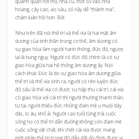
quanh quẫn nơi mộ, nhà cũ, một số vào nhà
hoang, cây cao, ao sâu, số nầy dễ “thành ma”,
chậm luân hồi hơn. Bởi:
Như trên đã nói thể trí và thể vía là hai mặt âm
dương của tinh thần trong cơ thể, âm dương có
sự giao hòa làm người hanh thông, đức độ, ngược
lại là hung nguy. Người có đức độ chính là có sự
giao hòa giữa hai hệ thống âm dương ấy. Nói
cách khác Đức là do sự giao hòa âm dương giữa
thể trí và thể vía sinh ra, người có rèn luyện đức
độ sâu là thể vía có được sự hấp thu cái trí, cái vía
có giao hòa với cái trí thì người thường thanh thản,
tự tại, người thiếu đức những đam mê u muội dày
dặc, lo âu, khổ ải. Người cao tuổi từng trải cuộc
sống họ có thể trí dẫn đường không còn đam mê
cuộc sống vật chất, khi chết cái vía được mang
một phần thể trí trong đó dẫn dắt ổn định được vị