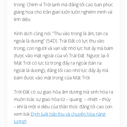
trong. Chính vì Trời lạnh mà đấng tối cao ban phúc
giáng họa cho trần gian luôn luôn nghiêm minh và
linh diệu.
Kinh dịch cũng nói: “Thu vào trong là âm, tán ra
ngoài là dương” (54D). Trái Đất có lực thu vào
trong, con người và vạn vật nhờ lực hút ấy mà bám
được vào mặt ngoài của vỏ Trái Đất. Ngược lại ở
Mặt Trời có lực từ trong đẩy ra ngoài (tán ra
ngoài là dương), đấng tối cao nhờ lực đẩy ấy mà
bám được vào mặt trong của Mặt Trời.
Trời Đất có sự giao hòa âm dương mà sinh hóa ra
muôn loài; sự giao hòa từ – quang – nhiệt – thủy
– khí là một vi diệu của thần thức đấng tối cao (xin
xem bài
Định luật hấp thu và chuyển hóa năng
lượng
).