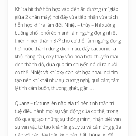
Khi ta hít thở hỗn hợp vào đến ấn đường (mí giáp
giữa 2 chân mày) nơi đây vừa tiếp nhận vừa tách
hỗn hợp khí ra làm đôi: Nhiệt – thủy – khí xuống
buồng phổi, phổi ép mạnh làm ngưng đọng nhiệt
o
thiên nhiên thành 37
cho cơ thể, làm ngưng đọng
hơi nước thành dung dịch máu, đẩy cacbonic ra
khỏi hồng cầu, oxy thay vào hóa hợp chuyển máu
đen thành đỏ, đưa qua tim chuyển nó đi ra nuôi
cơ thể. Nhiệt và khí oxy còn kết hợp nhau nơi tim
tạo nên khí khái như sự cương nghị, quả cảm; tâm
lý tình cảm buồn, thương, ghét, giận… .
Quang – từ tung lên não gia trì nên tinh thần trí
tuệ điều hành mọi sự vận động của cơ thể, trong
đó quang tạo những sự thông minh, nhận biết vạn
sự vạn vật; từ tạo khả năng suy tư và cảm ứng giữa
não với các dây thần kinh nắm bắt thông tin để