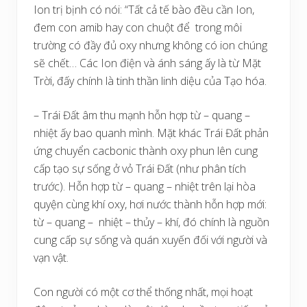
Ion trị bịnh có nói: “Tất cả tế bào đều cần Ion,
đem con amib hay con chuột để trong môi
trường có đầy đủ oxy nhưng không có ion chúng
sẽ chết… Các Ion điện và ánh sáng ấy là từ Mặt
Trời, đấy chính là tinh thần linh diệu của Tạo hóa.
– Trái Đất âm thu mạnh hỗn hợp từ – quang –
nhiệt ấy bao quanh mình. Mặt khác Trái Đất phản
ứng chuyển cacbonic thành oxy phun lên cung
cấp tạo sự sống ở vỏ Trái Đất (như phân tích
trước). Hỗn hợp từ – quang – nhiệt trên lại hòa
quyện cùng khí oxy, hơi nước thành hỗn hợp mới:
từ – quang – nhiệt – thủy – khí, đó chính là nguồn
cung cấp sự sống và quán xuyến đối với người và
vạn vật.
Con người có một cơ thể thống nhất, mọi hoạt