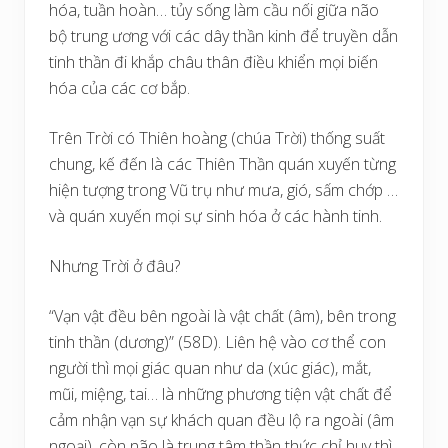
hóa, tuần hoàn… tủy sống làm cầu nối giữa não
bộ trung ương với các dây thần kinh để truyền dẫn
tinh thần đi khắp châu thân điều khiển mọi biến
hóa của các cơ bắp.
Trên Trời có Thiên hoàng (chúa Trời) thống suất
chung, kế đến là các Thiên Thần quán xuyến từng
hiện tượng trong Vũ trụ như mưa, gió, sấm chớp …
và quán xuyến mọi sự sinh hóa ở các hành tinh.
Nhưng Trời ở đâu?
“Vạn vật đều bên ngoài là vật chất (âm), bên trong
tinh thần (dương)” (58D). Liên hệ vào cơ thể con
người thì mọi giác quan như da (xúc giác), mắt,
mũi, miệng, tai… là những phương tiện vật chất để
cảm nhận vạn sự khách quan đều lộ ra ngoài (âm
ngoại), còn não là trung tâm thần thức chỉ huy thì