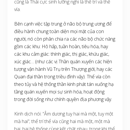
cũng là Thái cực sinh lưỡng nghi là thể trí và thể
vía.
Bên cạnh việc tập trung ở não bộ trung ương để
điều hành chung toàn diện mọi mặt của con
người, nó còn phân chia ra các não bộ chức năng
gồm các khu: Hô hấp, tuần hoàn, tiêu hóa, hay
các khu cảm giác: thính giác, thị giác, khứu giác,
xúc giác… (như các vị Thần quán xuyến các hiện
tượng vận hành Vũ Trụ trên Thượng giới, hay các
Quan đại thần trong triều đình vậy). Thể vía còn
theo tủy và hệ thống thần kinh phát tán xuống hạ
tầng quán xuyến mọi sự sinh hóa, hoạt động
trong đời sống như chính quyền địa phương vậy.
Kinh dịch nói: “Âm dương tuy hai mà một, tuy một
mà hai”; thể trí thể vía cũng hai mà một, một mà
hai, hai hệ thống cùng kết chặt nhau, trong khi thể