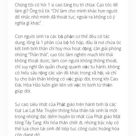
Chúng tôi có hỏi 1 vị cao tăng trụ trì chùa: Cạo tóc để
làm gì? Ông trả lời: “Chỉ làm cho mình khác hơn người
để nhắc nhở mình đã thoát tục, ngoài ra không có ý
nghĩa gì khác”.
Con người sinh ra các bộ phận cơ thể đều có tác
dụng, lông là 1 phần của bộ hô hấp, đầu là nơi chứa óc
kết tinh tinh thần chỉ huy mọi hoạt động, cần giải phóng
những “Thần thải”, cạo tóc làm nghẽn mạch khí thải
không thoát được, làm con người không thông thoát,
chỉ suy nghĩ lẫn quẫn chung quanh việc tu hành, không
có hiểu sâu rộng các vấn đề khác trong xã hội, và chỉ
tu cho bản thân không có việc giúp đời, trong khi Cao
Đài, Hòa Hảo luôn gắn liền với việc trị bịnh từ thiện
giúp đời.
Sự cao siêu nhất của Phật giáo trên hành tinh là các
Đạt Lai Lạt Ma: Truyền thống hóa thân tái sinh là một
trong những đặc điểm huyền bí nhất của Phật giáo Mật
tông Tây Tạng. Khi hóa thân chết đi, những bậc này có
thể lựa chọn tái sinh để tiếp tục công cuộc hoằng hóa
còn dang dở.