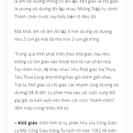
là âm với dương không có đối lập; Kitô giáo và Hồi giáo
là dương với dương đối lập nhau. Những Thập tự chinh,
Thánh chiến trước nay biểu hiện rõ điều đó.
Mặt khác âm với âm đối lập ít hơn dương với dương,
như 2 con gà mái đá nhẹ hơn 2 con gà trống.
“Trong quá trình phát triển theo thời gian, hầu như
không có tôn giáo nào thoát khỏi tệ nạn phân hóa.
Tuy nhiên mức độ khác nhau” như Phật giáo Đại Thừa,
Tiểu Thừa (cùng âm) không bao giờ chém giết nhau.
Trái lại, Kitô giáo và Hồi giáo các nhánh cùng (dương với
dương) đã đi đến sự phân hóa sau các cuộc xung đột
gay gắt và luôn luôn kéo theo các cuộc "thánh chiến"
đẫm máu trong nhiều thế kỷ:
– Kitô giáo
: Điển hình là sự phân hóa của Công Giáo
La Mã: Công Giáo Đông Âu tách rời năm 1052 để biến