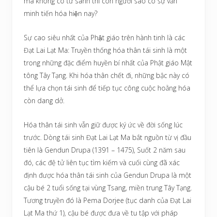
mà không có tữ sanh thì con người sao có sự văn
minh tiến hóa hiện nay?
Sự cao siêu nhất của Phật giáo trên hành tinh là các
Đạt Lai Lạt Ma: Truyền thống hóa thân tái sinh là một
trong những đặc điểm huyền bí nhất của Phật giáo Mật
tông Tây Tạng. Khi hóa thân chết đi, những bậc này có
thể lựa chọn tái sinh để tiếp tục công cuộc hoằng hóa
còn dang dở.
Hóa thân tái sinh vẫn giữ được ký ức về đời sống lúc
trước. Dòng tái sinh Đạt Lai Lạt Ma bắt nguồn từ vị đầu
tiên là Gendun Drupa (1391 – 1475), Suốt 2 năm sau
đó, các đệ tử liên tục tìm kiếm và cuối cùng đã xác
định được hóa thân tái sinh của Gendun Drupa là một
cậu bé 2 tuổi sống tại vùng Tsang, miền trung Tây Tạng.
Tương truyền đó là Pema Dorjee (tục danh của Đạt Lai
Lạt Ma thứ 1), cậu bé được đưa về tu tập với pháp