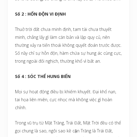
Số 2 : HỔN ĐỘN VI ĐỊNH
Thuở trời đất chưa minh định, tam tài chưa thuyết
minh, chẳng lấy gì làm căn bản và lập quy củ, nên
thường xảy ra tiến thoái không quyết đoán trước được.
Số nầy chỉ sự hỗn độn, hàm chứa sự hung ác cùng cực,
trong ngoài đối nghịch, thường khổ vì bất an.
Số 4 : SÓC THỂ HUNG BIẾN
Mọi sự hoạt động điều bị khiếm khuyết. Đại khổ nạn,
tai họa liên miên, cực nhọc mà không việc gì hoàn
chỉnh.
Trong vũ trụ từ Mặt Trăng, Trái Đất, Mặt Trời đều có thể
gọi chung là sao, ngôi sao kề cận Trăng là Trái Đất,