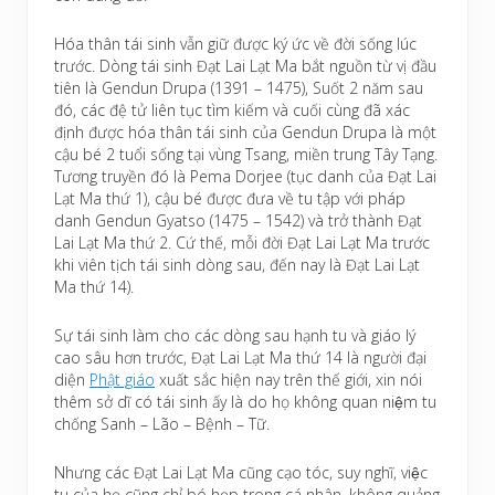
Hóa thân tái sinh vẫn giữ được ký ức về đời sống lúc
trước. Dòng tái sinh Đạt Lai Lạt Ma bắt nguồn từ vị đầu
tiên là Gendun Drupa (1391 – 1475), Suốt 2 năm sau
đó, các đệ tử liên tục tìm kiếm và cuối cùng đã xác
định được hóa thân tái sinh của Gendun Drupa là một
cậu bé 2 tuổi sống tại vùng Tsang, miền trung Tây Tạng.
Tương truyền đó là Pema Dorjee (tục danh của Đạt Lai
Lạt Ma thứ 1), cậu bé được đưa về tu tập với pháp
danh Gendun Gyatso (1475 – 1542) và trở thành Đạt
Lai Lạt Ma thứ 2. Cứ thế, mỗi đời Đạt Lai Lạt Ma trước
khi viên tịch tái sinh dòng sau, đến nay là Đạt Lai Lạt
Ma thứ 14).
Sự tái sinh làm cho các dòng sau hạnh tu và giáo lý
cao sâu hơn trước, Đạt Lai Lạt Ma thứ 14 là người đại
diện
Phật giáo
xuất sắc hiện nay trên thế giới, xin nói
thêm sở dĩ có tái sinh ấy là do họ không quan niệm tu
chống Sanh – Lão – Bệnh – Tữ.
Nhưng các Đạt Lai Lạt Ma cũng cạo tóc, suy nghĩ, việc
tu của họ cũng chỉ bó hẹp trong cá nhân, không quảng