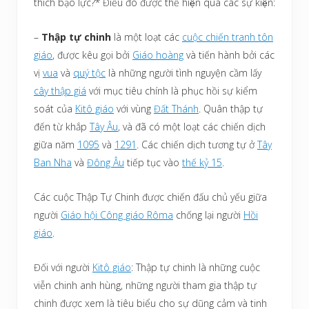
thích bạo lực?
*
Điều đó được thể hiện qua các sự kiện:
–
Thập tự chinh
là một loạt các
cuộc chiến tranh tôn
giáo
, được kêu gọi bởi
Giáo hoàng
và tiến hành bởi các
vị
vua
và
quý tộc
là những người tình nguyện cầm lấy
cây thập giá
với mục tiêu chính là phục hồi sự kiểm
soát của
Kitô giáo
với vùng
Đất Thánh
. Quân thập tự
đến từ khắp
Tây Âu
, và đã có một loạt các chiến dịch
giữa năm
1095
và
1291
. Các chiến dịch tương tự ở
Tây
Ban Nha
và
Đông Âu
tiếp tục vào
thế kỷ 15
.
Các cuộc Thập Tự Chinh được chiến đấu chủ yếu giữa
người
Giáo hội Công giáo Rôma
chống lại người
Hồi
giáo
.
Đối với người
Kitô giáo
: Thập tự chinh là những cuộc
viễn chinh anh hùng, những người tham gia thập tự
chinh được xem là tiêu biểu cho sự dũng cảm và tinh