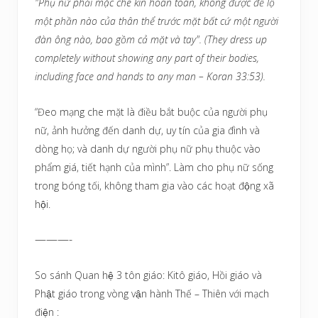
"Phụ nữ phải mặc che kín hoàn toàn, không được để lộ
một phần nào của thân thể trước mặt bất cứ một người
đàn ông nào, bao gồm cả mặt và tay".
(They dress up
completely without showing any part of their bodies,
including face and hands to any man – Koran 33:53).
“Đeo mạng che mặt là điều bắt buộc của người phụ
nữ, ảnh hưởng đến danh dự, uy tín của gia đình và
dòng họ; và danh dự người phụ nữ phụ thuộc vào
phẩm giá, tiết hạnh của mình”. Làm cho phụ nữ sống
trong bóng tối, không tham gia vào các hoạt động xã
hội.
———-
So sánh Quan hệ 3 tôn giáo: Kitô giáo, Hồi giáo và
Phật giáo trong vòng vận hành Thế – Thiên với mạch
điện :