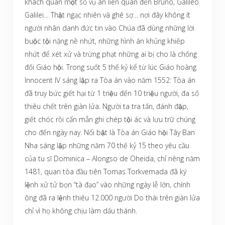
khách quan một số vụ án liên quan đến Bruno, Galileo
Galilei… Thật ngạc nhiên và ghê sợ… nơi đây không ít
người nhân danh đức tin vào Chúa đã dùng những lời
buộc tội nặng nề nhứt, những hình án khủng khiếp
nhứt để xét xử và trừng phạt những ai bị cho là chống
đối Giáo hội. Trong suốt 5 thế kỷ kể từ lúc Giáo hoàng
Innocent IV sáng lập ra Tòa án vào năm 1552: Tòa án
đã truy bức giết hại từ 1 triệu đến 10 triệu người, đa số
thiêu chết trên giàn lửa. Người ta tra tấn, đánh đập,
giết chóc rồi cẩn mẫn ghi chép tội ác và lưu trữ chúng
cho đến ngày nay. Nổi bật là Tòa án Giáo hội Tây Ban
Nha sáng lập những năm 70 thế kỷ 15 theo yêu cầu
của tu sĩ Dominica – Alongso de Oheida, chỉ riêng năm
1481, quan tòa đầu tiên Tomas Torkvemada đã ký
lệnh xử tử bọn “tà đạo” vào những ngày lễ lớn, chính
ông đã ra lệnh thiêu 12.000 người Do thái trên giàn lửa
chỉ vì họ không chịu làm dấu thánh.