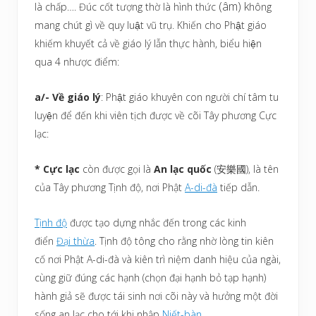
(âm) k
là chấp…. Đúc cốt tượng thờ là hình thức
hông
mang chút gì về quy luật vũ trụ. Khiến cho Phật giáo
khiếm khuyết cả về giáo lý lẫn thực hành, biểu hiện
qua 4 nhược điểm:
a/- Về giáo lý
: Phật giáo khuyên con người chí tâm tu
luyện để đến khi viên tịch được về cõi Tây phương Cực
lạc:
* Cực lạc
còn được gọi là
An lạc quốc
(安樂國), là tên
của Tây phương Tịnh độ, nơi Phật
A-di-đà
tiếp dẫn.
Tịnh độ
được tạo dựng nhắc đến trong các kinh
điển
Đại thừa
. Tịnh độ tông cho rằng nhờ lòng tin kiên
cố nơi Phật A-di-đà và kiên trì niệm danh hiệu của ngài,
cùng giữ đúng các hạnh (chọn đại hạnh bỏ tạp hạnh)
hành giả sẽ được tái sinh nơi cõi này và hưởng một đời
sống an lạc cho tới khi nhập
Niết-bàn
.