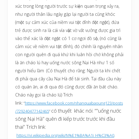
xúc trong lòng người trước sự kiện quan trọng xảy ra,
như người thân lâu ngày gặp lại người ta cũng khóc
(một sự cảm xúc của niềm vui tột đỉnh đột ngột), đứa
trẻ được sinh ra là cái vía vật vờ vất vưởng được gia trì
vào thể xác là đột ngột có 1 cơ ngơi đồ sộ, (nó cũng là
cảm xúc về niềm vui tột đỉnh), đó chính là nguyên nhân
con người quên đi quá khứ khi luân hồi chớ không phải
là ăn cháo lú hay uống nước sông Nại Hà như 1 số
người hiểu lầm
(Có thuyết cho rằng: Người ta khi chết
đi phải qua cây cầu Nại Hà để tái sinh. Tại đầu cầu này
có quán ăn, ai đi qua đó cũng được đãi ăn bát cháo.
Cháo này gọi là cháo lú) Trích
link:
“
https://www.facebook.com/nhanquabaoung123/posts
có thuyết khác nói: “"uống nước
/729240477142465
”
sông Nại Hà" quên đi kiếp trước trước khi đầu
thai” Trích link:
https://vi.wikipedia.org/wiki/N%E1%BA%A1i_H%C3%A0
.