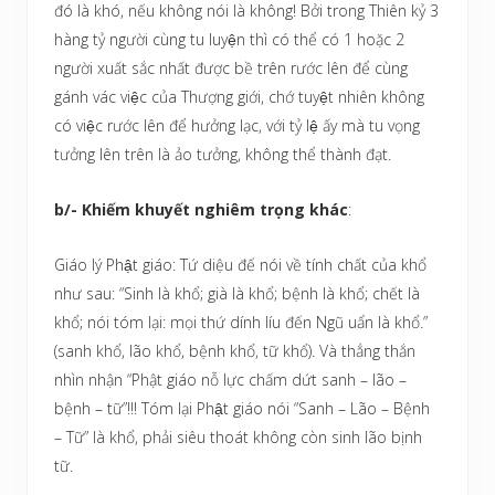
đó là khó, nếu không nói là không! Bởi trong Thiên kỷ 3
hàng tỷ người cùng tu luyện thì có thể có 1 hoặc 2
người xuất sắc nhất được bề trên rước lên để cùng
gánh vác việc của Thượng giới, chớ tuyệt nhiên không
có việc rước lên để hưởng lạc, với tỷ lệ ấy mà tu vọng
tưởng lên trên là ảo tưởng, không thể thành đạt.
b/-
Khiếm khuyết nghiêm trọng khác
:
Giáo lý Phật giáo: Tứ diệu đế nói về tính chất của khổ
như sau: “Sinh là khổ; già là khổ; bệnh là khổ; chết là
khổ; nói tóm lại: mọi thứ dính líu đến Ngũ uẩn là khổ.”
(sanh khổ, lão khổ, bệnh khổ, tữ khổ). Và thẳng thắn
nhìn nhận “Phật giáo nỗ lực chấm dứt sanh – lão –
bệnh – tữ”!!! Tóm lại Phật giáo nói “Sanh – Lão – Bệnh
– Tữ” là khổ, phải siêu thoát không còn sinh lão bịnh
tữ.