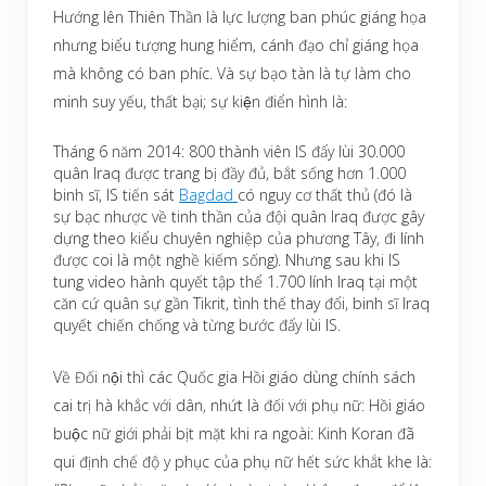
Hướng lên Thiên Thần là lực lượ
ng ban phúc giáng họa
nhưng biểu tượng hung hiểm, cánh đạo chỉ giáng họa
mà không có ban phíc. Và sự bạo tàn là tự làm cho
minh suy yếu, thất bại; sự kiện điển hình là:
Tháng 6 năm 2014: 800 thành viên IS đẩy lùi 30.000
quân Iraq được trang bị đầy đủ, bắt sống hơn 1.000
binh sĩ, IS tiến sát
Bagdad
có nguy cơ thất thủ (đó là
sự bạc nhược về tinh thần của đội quân
Iraq
được gây
dựng theo kiểu chuyên nghiệp của phương Tây, đi lính
được coi là một nghề kiếm sống). Nhưng sau khi IS
tung video hành quyết tập thể 1.700 lính Iraq tại một
căn cứ quân sự gần Tikrit, tình thế thay đổi, binh sĩ Iraq
quyết chiến chống và từng bước đẩy lùi IS.
Về Đối nội thì các Quốc gia Hồi giáo dùng chính sách
cai trị hà khắc với dân, nhứt là đối với phụ nữ: Hồi giáo
buộc nữ giới phải bịt mặt khi ra ngoài: Kinh Koran đã
qui định chế độ y phục của phụ nữ hết sức khắt khe là: