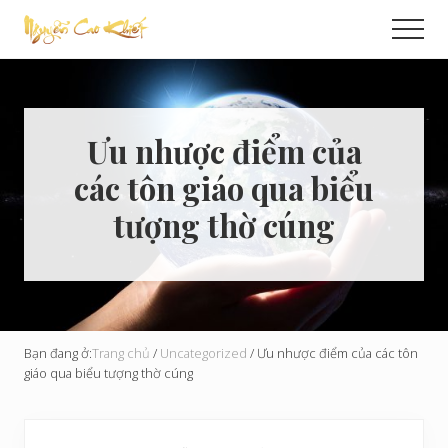
Menu
Skip
Bỏ
Men
to
qua
Cải
main
primary
Tạo
content
sidebar
Hoàn
Cầu
Ưu nhược điểm của
các tôn giáo qua biểu
tượng thờ cúng
Bạn đang ở:
Trang chủ
/
Uncategorized
/
Ưu nhược điểm của các tôn
giáo qua biểu tượng thờ cúng