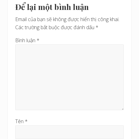
i
Để lại một bình luận
ớ
Interactions
ế
c
t
Email của bạn sẽ không được hiển thị công khai.
s
Các trường bắt buộc được đánh dấu
*
a
u
Bình luận
*
Tên
*