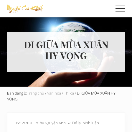
Menu
Skip
Bỏ
Men
to
qua
Cải
main
primary
Tạo
content
sidebar
Hoàn
Cầu
ĐI GIỮA MÙA XUÂN
HY VỌNG
Bạn đang ở:
Trang chủ
/
Văn hóa
/
Thi ca
/
ĐI GIỮA MÙA XUÂN HY
VỌNG
06/12/2020
// by
Nguyễn Anh
//
Để lại bình luận