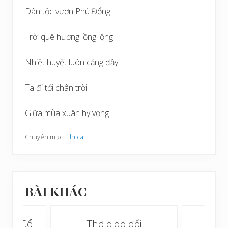
Dân tộc vươn Phù Đổng.
Trời quê hương lồng lộng
Nhiệt huyết luôn căng đầy
Ta đi tới chân trời
Giữa mùa xuân hy vọng.
Chuyên mục:
Thi ca
BÀI KHÁC
i Thơ Cổ
Thơ giao đối
Ng