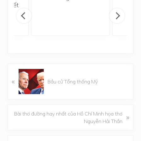
Khuyết
B
«
à
Bầu cử Tổng thống Mỹ
i
v
i
ế
B
Bài thơ đường hay nhất của Hồ Chí Minh họa thơ
»
t
à
Nguyễn Hải Thần
t
i
r
v
Reader
ư