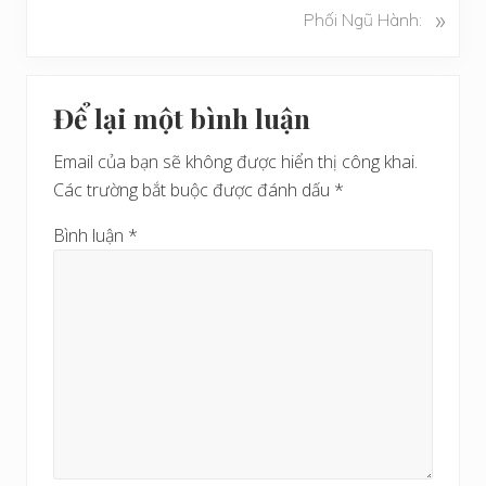
B
»
Phối Ngũ Hành:
i
à
ế
i
t
Reader
v
t
Để lại một bình luận
i
Interactions
r
ế
ư
Email của bạn sẽ không được hiển thị công khai.
t
ớ
Các trường bắt buộc được đánh dấu
*
s
c
a
Bình luận
*
u