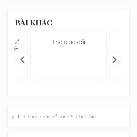
BÀI KHÁC
i Thơ Cổ
Thơ giao đối
Ng
Khuyết
«
B
Lịch chọn ngày Bổ sung 5: Chọn Giờ
à
i
v