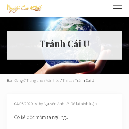
Menu
Skip
Bỏ
Men
to
qua
Cải
main
primary
Tạo
content
sidebar
Hoàn
Cầu
Tránh Cái U
Bạn đang ở:
Trang chủ
/
Văn hóa
/
Thi ca
/
Tránh Cái U
04/05/2020
// by
Nguyễn Anh
//
Để lại bình luận
Có kẻ độc mồm ta ngũ ngu