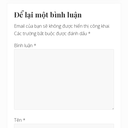
i
t
Reader
v
t
Để lại một bình luận
i
Interactions
r
ế
ư
Email của bạn sẽ không được hiển thị công khai.
t
ớ
Các trường bắt buộc được đánh dấu
*
s
c
a
Bình luận
*
u
Tên
*