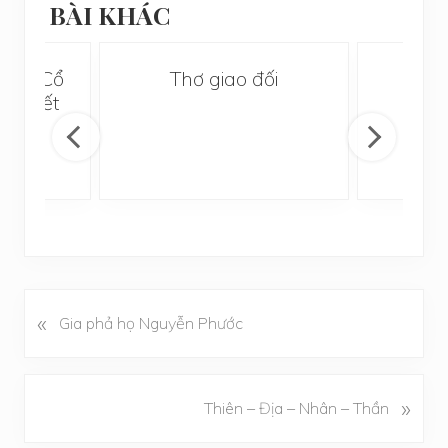
BÀI KHÁC
i Thơ Cổ
Thơ giao đối
Ng
Khuyết
«
B
Gia phả họ Nguyễn Phước
à
i
v
B
»
Thiên – Địa – Nhân – Thần
i
à
ế