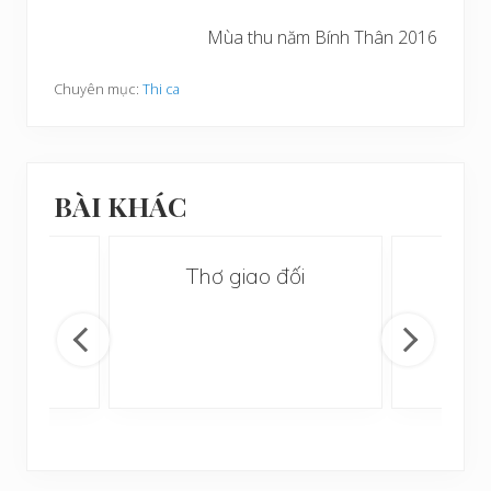
Mùa thu năm Bính Thân 2016
Chuyên mục:
Thi ca
BÀI KHÁC
i
Thơ giao đối
Ng