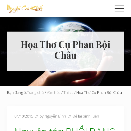
Menu
Skip
Bỏ
Men
to
qua
Cải
main
primary
Tạo
content
sidebar
Hoàn
Cầu
Họa Thơ Cụ Phan Bội
Châu
Bạn đang ở:
Trang chủ
/
Văn hóa
/
Thi ca
/
Họa Thơ Cụ Phan Bội Châu
04/10/2015
// by
Nguyễn Bình
//
Để lại bình luận