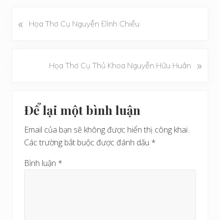
«
B
Họa Thơ Cụ Nguyễn Đình Chiểu
à
i
v
B
»
Họa Thơ Cụ Thủ Khoa Nguyễn Hữu Huân
i
à
ế
i
t
Reader
v
t
Để lại một bình luận
i
Interactions
r
ế
ư
Email của bạn sẽ không được hiển thị công khai.
t
ớ
Các trường bắt buộc được đánh dấu
*
s
c
a
Bình luận
*
u