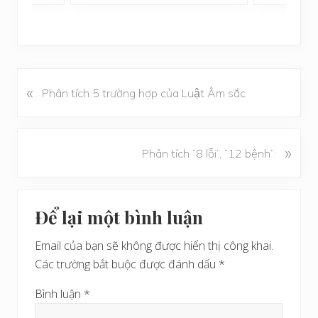
«
B
Phân tích 5 trường hợp của Luật Âm sắc
à
i
v
B
»
Phân tích “8 lỗi”, “12 bệnh”:
i
à
ế
i
t
Reader
v
t
Để lại một bình luận
i
Interactions
r
ế
ư
Email của bạn sẽ không được hiển thị công khai.
t
ớ
Các trường bắt buộc được đánh dấu
*
s
c
a
Bình luận
*
u