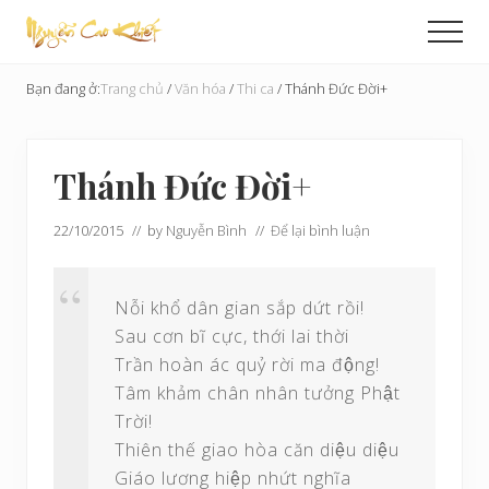
Menu
Skip
Bỏ
Men
to
qua
Cải
main
primary
Tạo
Bạn đang ở:
Trang chủ
/
Văn hóa
/
Thi ca
/
Thánh Đức Đời+
content
sidebar
Hoàn
Cầu
Thánh Đức Đời+
22/10/2015
// by
Nguyễn Bình
//
Để lại bình luận
Nỗi khổ dân gian sắp dứt rồi!
Sau cơn bĩ cực, thới lai thời
Trần hoàn ác quỷ rời ma động!
Tâm khảm chân nhân tưởng Phật
Trời!
Thiên thế giao hòa căn diệu diệu
Giáo lương hiệp nhứt nghĩa