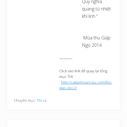
Quy nghĩa
quang từ nhiệt
khí linh."
Mùa thu Giáp
Ngọ 2014
———-
Click vào link để quay lại tổng
mục THI
:
http://caitaohoancau.com/tho-
giao-doi-2/
Chuyên mục:
Thi ca