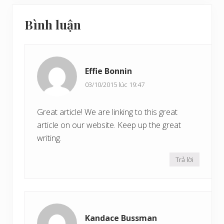
t
Reader
v
t
Bình luận
i
Interactions
r
ế
ư
t
ớ
s
c
Effie Bonnin
a
u
03/10/2015 lúc 19:47
Great article! We are linking to this great
article on our website. Keep up the great
writing.
Trả lời
Kandace Bussman