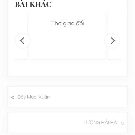
BÀI KHÁC
i
Thơ giao đối
Ng
«
B
Bảy Mươi Xuân
à
i
v
B
»
LƯỢNG HẢI HÀ
i
à
ế
i