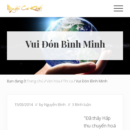
Menu
Skip
Bỏ
Men
to
qua
Cải
main
primary
Tạo
content
sidebar
Hoàn
Cầu
Vui Đón Bình Minh
Bạn đang ở:
Trang chủ
/
Văn hóa
/
Thi ca
/
Vui Đón Bình Minh
15/03/2014
// by
Nguyễn Bình
//
3 Bình luận
"Đã thấy Hấp
thu chuyển hoá